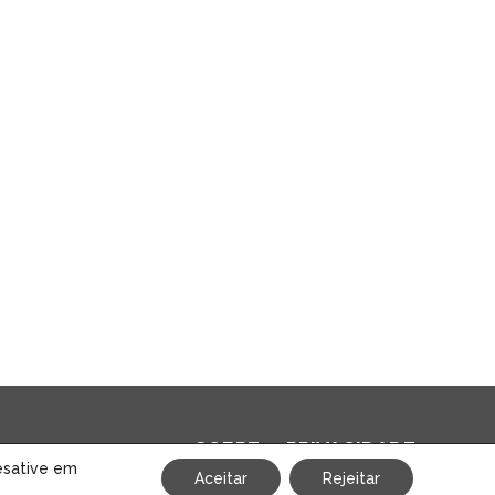
SOBRE
PRIVACIDADE
esative em
Aceitar
Rejeitar