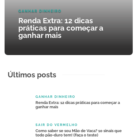
GANHAR DINHEIRO
Quanto tempo o banco pode cobrar uma
Renda Extra: 12 dicas
Os melhores livros sobre finanças para ler
dívida judicialmente: entenda seus
em 30 dias. Baixe grátis!
práticas para começar a
direitos
ganhar mais
Estou desempregada e o que fazer para
Churrasco como calcular para 20, 30, 50 e
ganhar dinheiro? 50 ideias simples!
até 100 pessoas
Últimos posts
GANHAR DINHEIRO
Renda Extra: 12 dicas práticas para começar a
ganhar mais
SAIR DO VERMELHO
Como saber se sou Mão de Vaca? 10 sinais que
todo pão-duro tem! (Faça o teste)